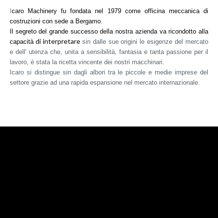
I
caro Machinery fu fondata nel 1979 come officina meccanica di
costruzioni con sede a Bergamo.
Training
Il segreto del grande successo della nostra azienda va
ricondotto alla
di interpretare
capacità
sin dalle sue origini le esigenze del mercato
e dell' utenza che, unita a sensibilità, fantasia e tanta passione per il
FAQs
lavoro, è stata la ricetta vincente dei nostri macchinari.
Icaro si distingue sin dagli albori tra le piccole e medie imprese del
settore grazie ad una rapida espansione nel mercato internazionale.
Prodotti
Cesoie
Cesoie PRO
Piegaferro
Azienda
Piegaferro PRO
Combinate
La nostra storia
Missione e valori
Staffatrici
Icaro oggi
Calandre
Team