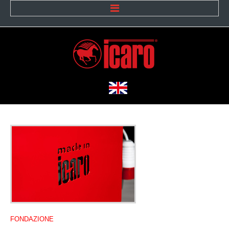
Home
L'azienda
La nostra storia
Missione e valori
Icaro oggi
Team
Dicono di noi
M2M
FONDAZIONE
Lavora con noi