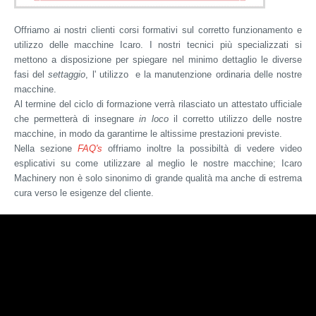
Offriamo ai nostri clienti corsi formativi sul corretto funzionamento e
Training
utilizzo delle macchine Icaro. I nostri tecnici più specializzati si
mettono a disposizione per spiegare nel minimo dettaglio le diverse
fasi del
settaggio
, l' utilizzo e la manutenzione ordinaria delle nostre
FAQs
macchine.
Al termine del ciclo di formazione verrà rilasciato un attestato ufficiale
che permetterà di insegnare
in loco
il corretto utilizzo delle nostre
Prodotti
macchine, in modo da garantirne le altissime prestazioni previste.
Nella sezione
FAQ's
offriamo inoltre la possibiltà di vedere video
esplicativi su come utilizzare al meglio le nostre macchine; Icaro
Cesoie
Machinery non è solo sinonimo di grande qualità ma anche di estrema
Cesoie PRO
cura verso le esigenze del cliente.
Piegaferro
Piegaferro PRO
Combinate
Azienda
Staffatrici
La nostra storia
Calandre
Missione e valori