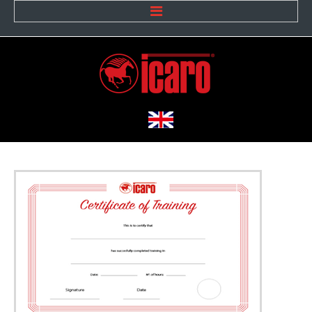
Home
L'azienda
La nostra storia
Missione e valori
Icaro oggi
Team
Dicono di noi
M2M
Lavora con noi