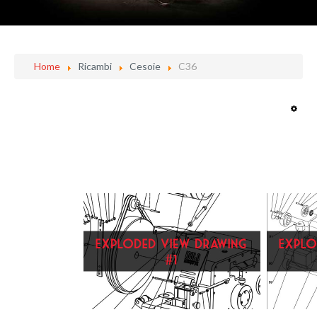
Training
Home
Ricambi
Cesoie
C36
FAQs
Prodotti
Cesoie
Cesoie PRO
Piegaferro
Piegaferro PRO
Combinate
Staffatrici
Calandre