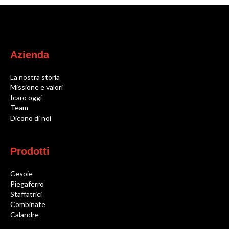
Ricambi
Cesoie
Azienda
C32
C36
La nostra storia
Missione e valori
C42
Icaro oggi
C52
Team
Dicono di noi
C55
C62
Prodotti
C70
Piegaferro
Cesoie
Piegaferro
P26
Staffatrici
P32
Combinate
Calandre
P36