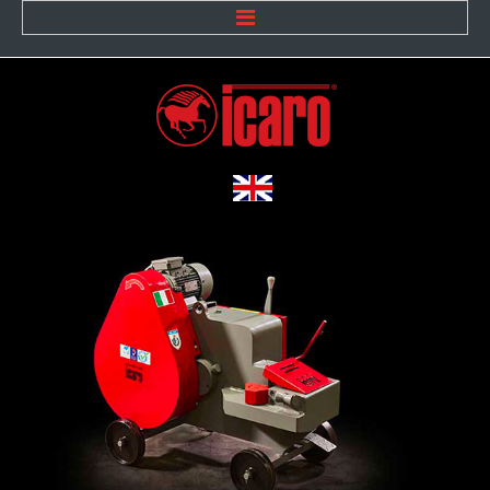
Home
L'azienda
La nostra storia
Missione e valori
Icaro oggi
Team
Dicono di noi
M2M
Lavora con noi