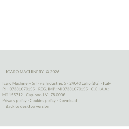
CAL34
Contatti
ICARO MACHINERY
©
2026
Icaro Machinery Srl - via Industrie, 5 - 24040 Lallio (BG) - Italy
P.I.: 07381070155 - REG. IMP.: MI07381070155 - C.C.I.A.A.:
Mi1155712 - Cap. soc. I.V.: 78.000€
Privacy policy
-
Cookies policy
-
Download
Back to desktop version